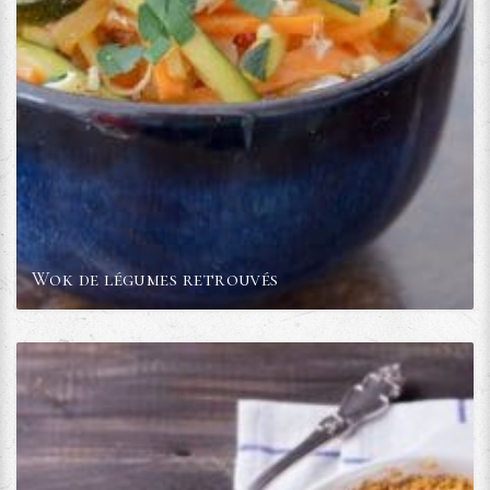
Wok de légumes retrouvés
Voir la recette
Temps:
Compétences
00:50
1/5
Calories