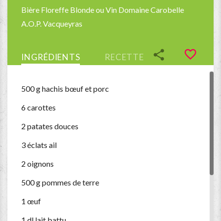
Bière
Floreffe Blonde ou
Vin
Domaine Carobelle
A.O.P. Vacqueyras
favorite_border
share
INGRÉDIENTS
RECETTE
500 g h
achis bœuf et porc
6 carottes
2 patates douces
3 éclats
ail
2
oignons
500 g
pommes de terre
1
œuf
1 dl
lait battu