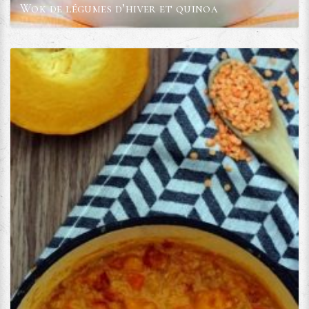
Wok de légumes d’hiver et quinoa
Voir la recette
Temps:
Compétences
00:40
1/5
Calories