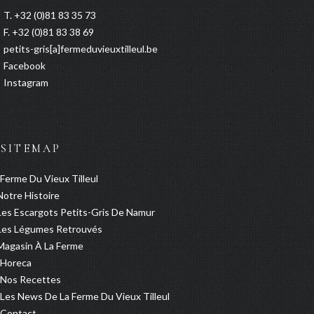
T. +32 (0)81 83 35 73
F. +32 (0)81 83 38 69
petits-gris[a]fermeduvieuxtilleul.be
Facebook
Instagram
SITEMAP
Ferme Du Vieux Tilleul
Notre Histoire
Les Escargots Petits-Gris De Namur
Les Légumes Retrouvés
Magasin À La Ferme
Horeca
Nos Recettes
Les News De La Ferme Du Vieux Tilleul
Contact