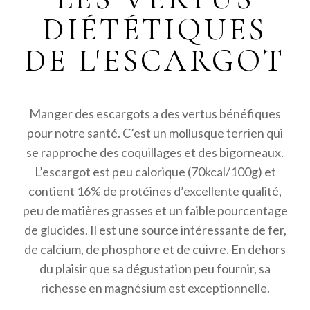
Chaussée de Louvain 61
DIÉTÉTIQUES
Éghezée 5310
DE L'ESCARGOT
Belgique
7 km
Directions
Manger des escargots a des vertus bénéfiques
La chèvre et le chou
pour notre santé. C’est un mollusque terrien qui
Rue des Longs Champs 55
se rapproche des coquillages et des bigorneaux.
Eghezée
L’escargot est peu calorique (70kcal/100g) et
Belgique
contient 16% de protéines d’excellente qualité,
7.3 km
peu de matières grasses et un faible pourcentage
Directions
de glucides. Il est une source intéressante de fer,
de calcium, de phosphore et de cuivre. En dehors
Intermarché Eghezée
du plaisir que sa dégustation peu fournir, sa
Chaussée de Louvain 64
richesse en magnésium est exceptionnelle.
Éghezée