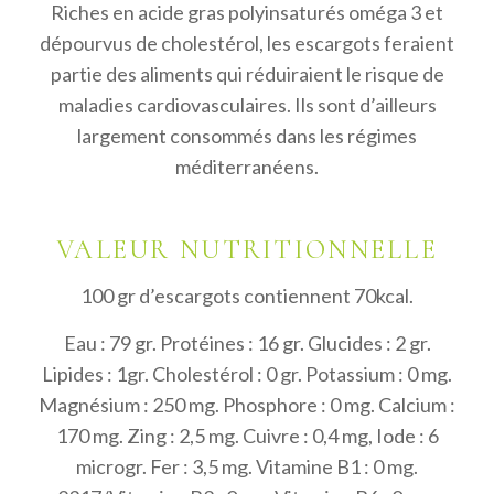
Bierwart
Riches en acide gras polyinsaturés oméga 3 et
7.4 km
dépourvus de cholestérol, les escargots feraient
Directions
partie des aliments qui réduiraient le risque de
maladies cardiovasculaires. Ils sont d’ailleurs
Au Père Clément
largement consommés dans les régimes
Chée de Louvain 975
méditerranéens.
Namur
Belgique
VALEUR NUTRITIONNELLE
7.6 km
Directions
100 gr d’escargots contiennent 70kcal.
La table d’Upignac
Eau : 79 gr. Protéines : 16 gr. Glucides : 2 gr.
Route de la Bruyère 100
Lipides : 1gr. Cholestérol : 0 gr. Potassium : 0 mg.
Upigny 5310
Magnésium : 250 mg. Phosphore : 0 mg. Calcium :
Belgique
170 mg. Zing : 2,5 mg. Cuivre : 0,4 mg, Iode : 6
8.8 km
microgr. Fer : 3,5 mg. Vitamine B1 : 0 mg.
Directions