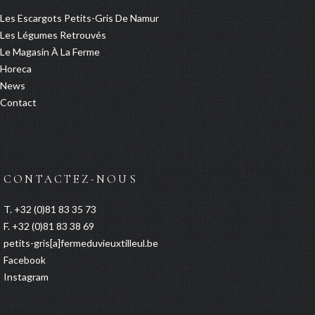
Avenue Roi Albert, 135A
Les Escargots Petits-Gris De Namur
Andenne 5300
Les Légumes Retrouvés
Belgique
Le Magasin À La Ferme
10.9 km
Horeca
Directions
News
Contact
Le Resto des Frangines
Chaussée de Louvain 351
Namur 5004
Belgique
CONTACTEZ-NOUS
11.5 km
T. +32 (0)81 83 35 73
Directions
F. +32 (0)81 83 38 69
petits-gris[a]fermeduvieuxtilleul.be
L’Air du Temps
Facebook
Rue de la Croix Monet 2
Instagram
Éghezée 5310
Belgique