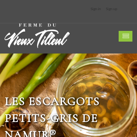
Sign in
Sign up
LES ESCARGOTS
PETITS-GRIS DE
®
NAMUR