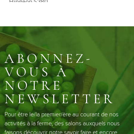
Hingeon 5380
Belgique
3.4 km
Directions
Ferme du Vieux Tilleul
Rue du Vieux TIlleul 4
ABONNEZ-
Bierwart 5380
Belgique
VOUS À
3.5 km
NOTRE
Directions
NEWSLETTER
Restaurant Coquo
Rue de Hannut 2a
Bierwart 5380
Pour être le/la premier/ère au courant de nos
Belgique
activités à la ferme, des salons auxquels nous
3.5 km
faisons découvrir notre savoir faire et encore