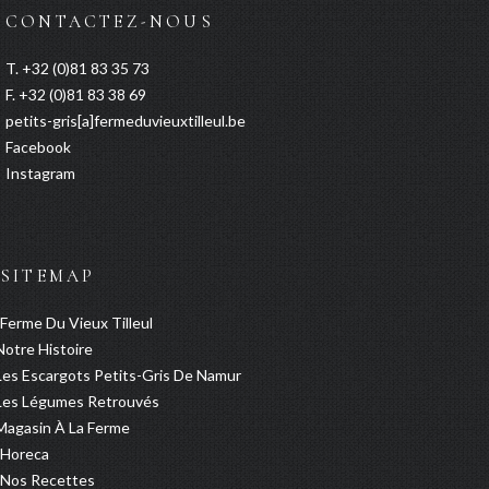
CONTACTEZ-NOUS
T. +32 (0)81 83 35 73
F. +32 (0)81 83 38 69
petits-gris[a]fermeduvieuxtilleul.be
Facebook
Instagram
SITEMAP
Ferme Du Vieux Tilleul
Notre Histoire
Les Escargots Petits-Gris De Namur
Les Légumes Retrouvés
Magasin À La Ferme
Horeca
Nos Recettes