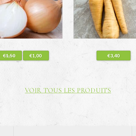
€
1,50
€
1,00
Le prix
Le prix
€
3,40
initial
actuel
était :
est :
€1,50.
€1,00.
VOIR TOUS LES PRODUITS