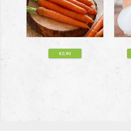
€
0,90