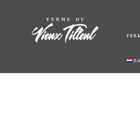
FER
P
L
L
L