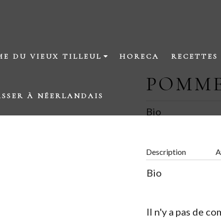
ME DU VIEUX TILLEUL
HORECA
RECETTES
POMME
ASSER À NÉERLANDAIS
Bio
ES PETITS-GRIS DE NAMUR
ES LÉGUMES RETROUVÉS
Description
A
Bio
E MAGASIN À LA FERME
Il n'y a pas de 