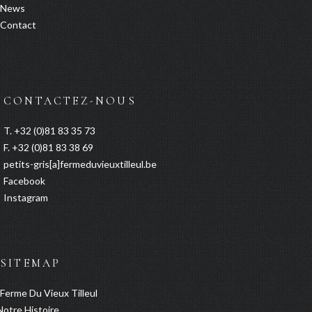
News
Contact
CONTACTEZ-NOUS
T. +32 (0)81 83 35 73
F. +32 (0)81 83 38 69
petits-gris[a]fermeduvieuxtilleul.be
Facebook
Instagram
SITEMAP
Ferme Du Vieux Tilleul
Notre Histoire