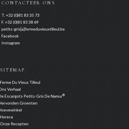
CONTACTEER ONS
T. +32 (0)81 83 35 73
F. +32 (0)81 83 38 69
petits-gris[a]fermeduvieuxtilleul.be
Facebook
Instagram
SITEMAP
Ferme Du Vieux Tilleul
Ons Verhaal
®
De Escargots Petits-Gris De Namur
Hervonden Groenten
Hoevewinkel
Horeca
Onze Recepten