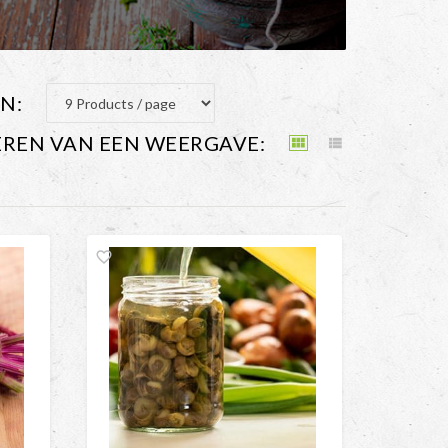
N:
EREN VAN EEN WEERGAVE:
view_module
view_list