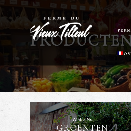
FERM
PRODUCTE
OV
D
H
H
Winkel Nu
GROENTEN