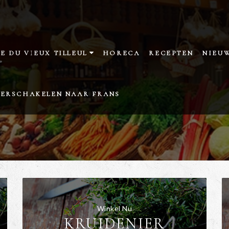
E DU VIEUX TILLEUL
HORECA
RECEPTEN
NIEU
N
ERSCHAKELEN NAAR FRANS
E ESCARGOTS PETITS-GRIS DE NAMUR
ERVONDEN GROENTEN
OEVEWINKEL
Winkel Nu
KRUIDENIER