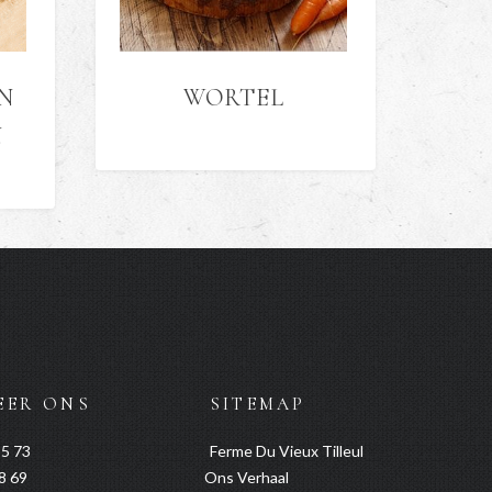
N
WORTEL
N
EER ONS
SITEMAP
35 73
Ferme Du Vieux Tilleul
38 69
Ons Verhaal